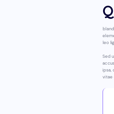
Q
bland
eleme
leo l
Sed u
accus
ipsa,
vitae