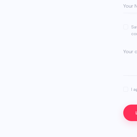
Sa
co
I 