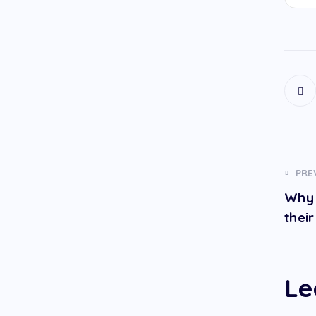
PRE
Why 
thei
Le