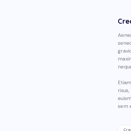
Cre
Aenea
senec
gravid
maxim
neque
Etiam
risus
euism
sem e
Cre