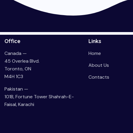
Office
Links
Canada —
Home
45 Overlea Blvd.
About Us
Toronto, ON
M4H 1C3
Contacts
Pakistan —
101B, Fortune Tower Shahrah-E-
Faisal, Karachi