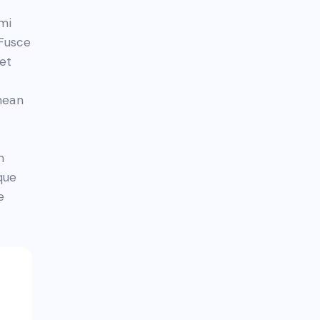
mi
 Fusce
et
nean
m
que
e