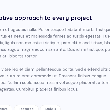
ative approach to every project
n et egestas nulla. Pellentesque habitant morbi tristiqu
tus et netus et malesuada fames ac turpis egestas. Fu
a, ligula non molestie tristique, justo elit blandit risus, bl
us augue magna accumsan ante. Duis id mi tristique, pu
 at, lobortis tortor.
 vitae leo et diam pellentesque porta. Sed eleifend ultri
, vel rutrum erat commodo ut. Praesent finibus congue
od. Nullam scelerisque massa vel augue placerat, a te
gestas. Curabitur placerat finibus lacus.
ative
Featured
Style 4