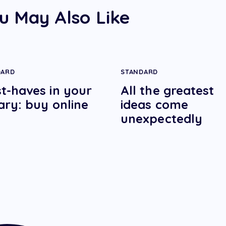
u May Also Like
DARD
STANDARD
t-haves in your
All the greatest
rary: buy online
ideas come
unexpectedly