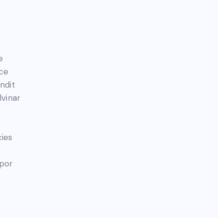
e
sce
andit
lvinar
cies
mpor