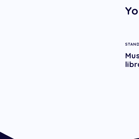
Yo
STAN
Mus
lib