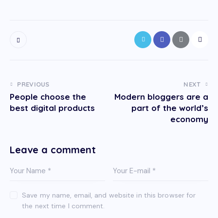
r
e
n
,
n
o
s
e
a
PREVIOUS
NEXT
s
People choose the
Modern bloggers are a
a
best digital products
part of the world’s
n
economy
c
t
u
Leave a comment
s
e
s
t
l
Save my name, email, and website in this browser for
a
the next time I comment.
b