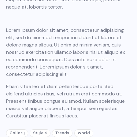
neque at, lobortis tortor.
S
Lorem ipsum dolor sit amet, consectetur adipisicing
t
e
elit, sed do eiusmod tempor incididunt ut labore et
t
dolore magna aliqua. Ut enim ad minim veniam, quis
c
nostrud exercitation ullamco laboris nisi ut aliquip ex
l
ea commodo consequat. Duis aute irure dolor in
i
reprehenderit. Lorem ipsum dolor sit amet,
t
a
consectetur adipiscing elit.
k
a
Etiam vitae leo et diam pellentesque porta. Sed
s
eleifend ultricies risus, vel rutrum erat commodo ut.
d
Praesent finibus congue euismod. Nullam scelerisque
g
massa vel augue placerat, a tempor sem egestas.
u
Curabitur placerat finibus lacus.
b
e
r
Gallery
Style 4
Trends
World
g