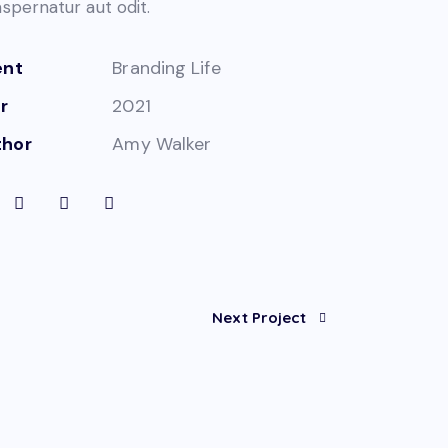
 aspernatur aut odit.
ent
Branding Life
r
2021
thor
Amy Walker
Next Project