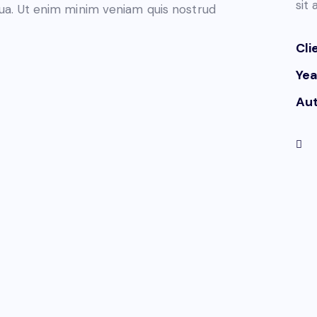
sit
qua. Ut enim minim veniam quis nostrud
Cli
Yea
Au