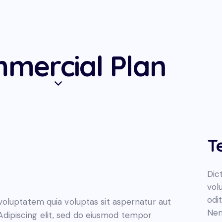
mercial Plan
T
Dic
vol
odit
oluptatem quia voluptas sit aspernatur aut
Nem
. Adipiscing elit, sed do eiusmod tempor