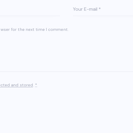
owser for the next time I comment.
ected and stored
.
*