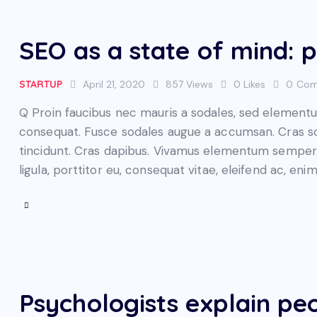
SEO as a state of mind:
STARTUP
April 21, 2020
857
Views
0
Likes
0
Com
Q Proin faucibus nec mauris a sodales, sed elementum
consequat. Fusce sodales augue a accumsan. Cras soll
tincidunt. Cras dapibus. Vivamus elementum semper n
ligula, porttitor eu, consequat vitae, eleifend ac, eni
Psychologists explain peo