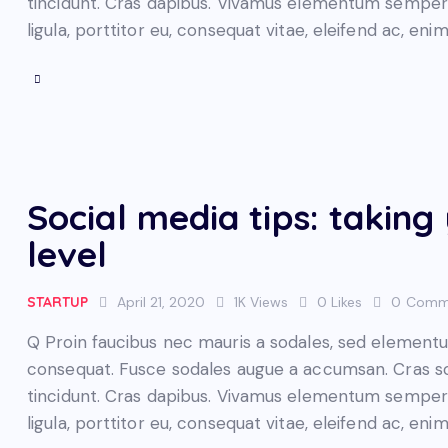
tincidunt. Cras dapibus. Vivamus elementum semper n
ligula, porttitor eu, consequat vitae, eleifend ac, eni
Social media tips: taking
level
STARTUP
April 21, 2020
1K
Views
0
Likes
0
Comm
Q Proin faucibus nec mauris a sodales, sed elementum
consequat. Fusce sodales augue a accumsan. Cras soll
tincidunt. Cras dapibus. Vivamus elementum semper n
ligula, porttitor eu, consequat vitae, eleifend ac, eni