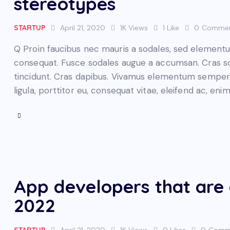
stereotypes
STARTUP
April 21, 2020
1K
Views
1
Like
0
Comme
Q Proin faucibus nec mauris a sodales, sed elementum
consequat. Fusce sodales augue a accumsan. Cras soll
tincidunt. Cras dapibus. Vivamus elementum semper n
ligula, porttitor eu, consequat vitae, eleifend ac, eni
App developers that are 
2022
STARTUP
April 21, 2020
1K
Views
0
Likes
0
Comm