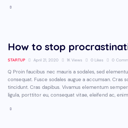
How to stop procrastinati
STARTUP
April 21, 2020
1K
Views
0
Likes
0
Comm
Q Proin faucibus nec mauris a sodales, sed elementum
consequat. Fusce sodales augue a accumsan. Cras soll
tincidunt. Cras dapibus. Vivamus elementum semper n
ligula, porttitor eu, consequat vitae, eleifend ac, eni