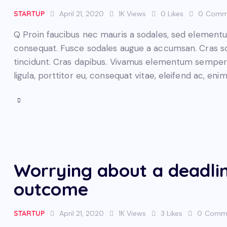
STARTUP
April 21, 2020
1K
Views
0
Likes
0
Comm
Q Proin faucibus nec mauris a sodales, sed elementum
consequat. Fusce sodales augue a accumsan. Cras soll
tincidunt. Cras dapibus. Vivamus elementum semper n
ligula, porttitor eu, consequat vitae, eleifend ac, eni
Worrying about a deadlin
outcome
STARTUP
April 21, 2020
1K
Views
3
Likes
0
Comm