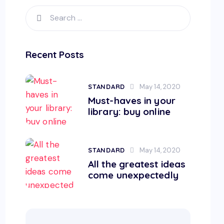
Search
for:
Recent Posts
STANDARD
May 14, 2020
Must-haves in your
library: buy online
STANDARD
May 14, 2020
All the greatest ideas
come unexpectedly