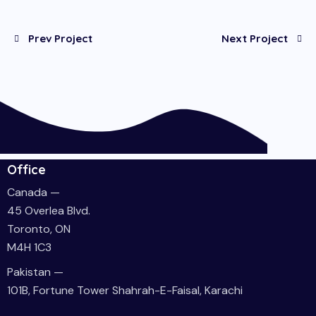
Prev Project
Next Project
Office
Canada —
45 Overlea Blvd.
Toronto, ON
M4H 1C3
Pakistan —
101B, Fortune Tower Shahrah-E-Faisal, Karachi