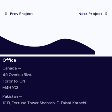
Prev Project
Next Project
Office
Canada —
45 Overlea Blvd.
Toronto, ON
M4H 1C3
Pakistan —
101B, Fortune Tower Shahrah-E-Faisal, Karachi